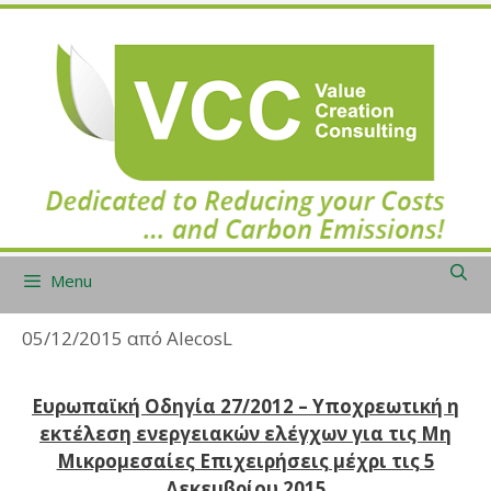
Μετάβαση
σε
περιεχόμενο
Menu
05/12/2015
από
AlecosL
Ευρωπαϊκή Οδηγία 27/2012 – Υποχρεωτική η
εκτέλεση ενεργειακών ελέγχων για τις
M
η
Μικρομεσαίες Επιχειρήσεις μέχρι τις 5
Δεκεμβρίου 2015