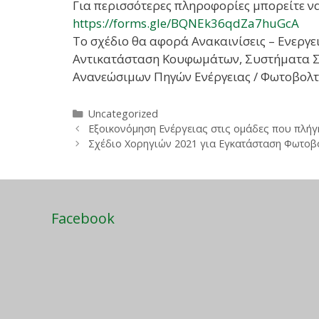
Για περισσότερες πληροφορίες μπορείτε να
https://forms.gle/BQNEk36qdZa7huGcA
Το σχέδιο θα αφορά Ανακαινίσεις – Ενεργ
Αντικατάσταση Κουφωμάτων, Συστήματα Σκ
Ανανεώσιμων Πηγών Ενέργειας / Φωτοβολτ
Κατηγορίες
Uncategorized
Εξοικονόμηση Ενέργειας στις ομάδες που πλήγ
Σχέδιο Χορηγιών 2021 για Εγκατάσταση Φωτο
Facebook