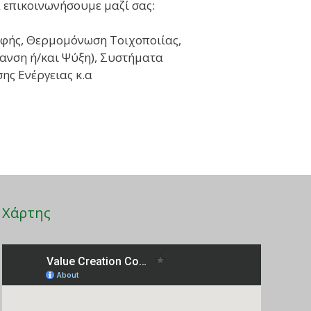
α επικοινωνήσουμε μαζί σας:
οφής, Θερμομόνωση Τοιχοποιίας,
ανση ή/και Ψύξη), Συστήματα
ς Ενέργειας κ.α
Χάρτης