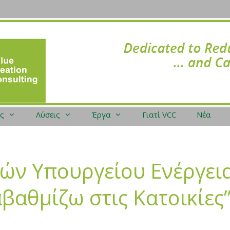
ες
Λύσεις
Έργα
Γιατί VCC
Νέα
ών Υπουργείου Ενέργεια
βαθμίζω στις Κατοικίες