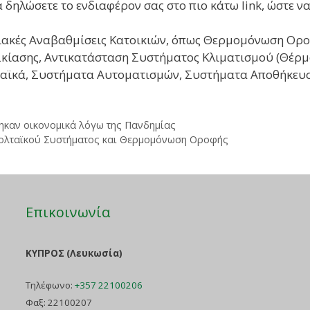
 δηλώσετε το ενδιαφέρον σας στο πιο κάτω link, ώστε ν
ειακές Αναβαθμίσεις Κατοικιών, όπως Θερμομόνωση Ορ
ίασης, Αντικατάσταση Συστήματος Κλιματισμού (Θέρμ
αϊκά, Συστήματα Αυτοματισμών, Συστήματα Αποθήκευση
ηκαν οικονομικά λόγω της Πανδημίας
βολταϊκού Συστήματος και Θερμομόνωση Οροφής
Επικοινωνία
ΚΥΠΡΟΣ (Λευκωσία)
Τηλέφωνο:
+357 22100206
Φαξ: 22100207