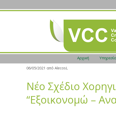
Μετάβαση
σε
περιεχόμενο
Αρχική
Υπηρεσί
06/05/2021
από
AlecosL
Νέο Σχέδιο Χορηγι
“Εξοικονομώ – Ανα